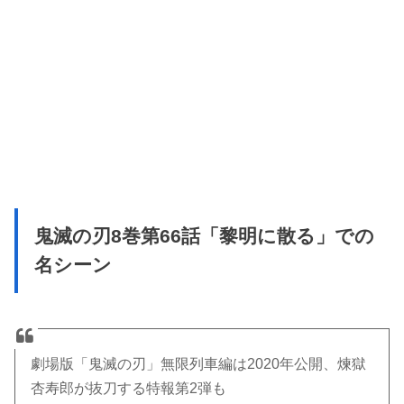
鬼滅の刃8巻第66話「黎明に散る」での
名シーン
劇場版「鬼滅の刃」無限列車編は2020年公開、煉獄
杏寿郎が抜刀する特報第2弾も