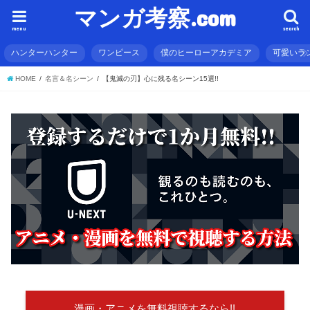
マンガ考察.com
menu
search
ハンターハンター
ワンピース
僕のヒーローアカデミア
可愛いラ
HOME
名言＆名シーン
【鬼滅の刃】心に残る名シーン15選!!
漫画・アニメを無料視聴するなら!!