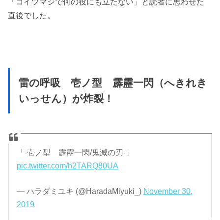
「コイツマジで何の役にも立たない」と読者に思わせた
直後でした。
雷の呼吸 壱ノ型 霹靂一閃（へきれき
いっせん）が炸裂！
「-壱ノ型 霹靂一閃/鬼滅の刃-」
pic.twitter.com/h2TARQ80UA
— ハラダミユキ (@HaradaMiyuki_)
November 30,
2019