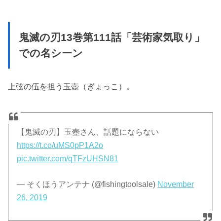
鬼滅の刃13巻第111話「芸術家気取り」
での名シーン
上弦の伍を担う玉壺（ぎょっこ）。
【鬼滅の刃】玉壺さん、話題にならない
https://t.co/uMS0pP1A2o
pic.twitter.com/qTFzUHSN81
— そくほうアンテナ (@fishingtoolsale)
November
26, 2019