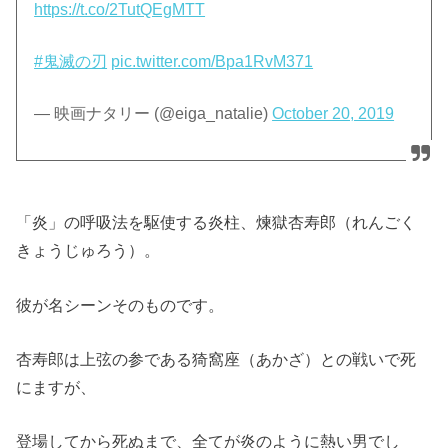
https://t.co/2TutQEgMTT
#鬼滅の刃
pic.twitter.com/Bpa1RvM371
— 映画ナタリー (@eiga_natalie)
October 20, 2019
「炎」の呼吸法を駆使する炎柱、煉獄杏寿郎（れんごく
きょうじゅろう）。
彼が名シーンそのものです。
杏寿郎は上弦の参である猗窩座（あかざ）との戦いで死
にますが、
登場してから死ぬまで、全てが炎のように熱い男でし