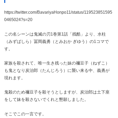
https://twitter.com/BavariyaHonpo11/status/119523851595
0465024?s=20
この名シーンは鬼滅の刃1巻第1話「残酷」より、水柱
（みずばしら）冨岡義勇（とみおか ぎゆう）の1コマで
す。
家族を殺されて、唯一生き残った妹の禰豆子（ねずこ）
も鬼となり炭治郎（たんじろう）に襲い来る中、義勇が
現れます。
鬼殺のため禰豆子を殺そうとしますが、炭治郎は土下座
をして妹を殺さないでくれと懇願しました。
そこでこの一言です。