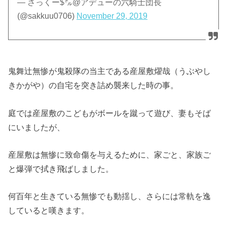
— さっくー$㌦@アデューの六騎士団長
(@sakkuu0706)
November 29, 2019
鬼舞辻無惨が鬼殺隊の当主である産屋敷燿哉（うぶやし
きかがや）の自宅を突き詰め襲来した時の事。
庭では産屋敷のこどもがボールを蹴って遊び、妻もそば
にいましたが、
産屋敷は無惨に致命傷を与えるために、家ごと、家族ご
と爆弾で拭き飛ばしました。
何百年と生きている無惨でも動揺し、さらには常軌を逸
していると嘆きます。