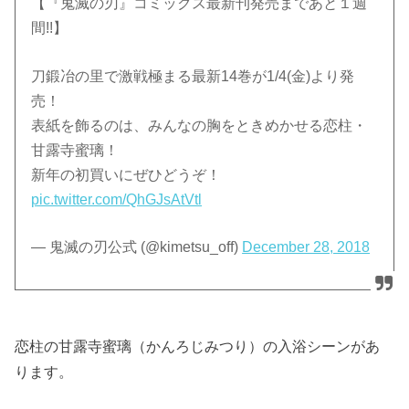
【『鬼滅の刃』コミックス最新刊発売まであと１週
間!!】
刀鍛冶の里で激戦極まる最新14巻が1/4(金)より発
売！
表紙を飾るのは、みんなの胸をときめかせる恋柱・
甘露寺蜜璃！
新年の初買いにぜひどうぞ！
pic.twitter.com/QhGJsAtVtl
— 鬼滅の刃公式 (@kimetsu_off)
December 28, 2018
恋柱の甘露寺蜜璃（かんろじみつり）の入浴シーンがあ
ります。