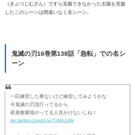
（きぶつじむざん）ですら克服できなかった太陽を克服
したこのシーンは間違いなく名シーン。
鬼滅の刃16巻第138話「急転」での名シ
ーン
一応練習した事ないけど練習してみようかな
今鬼滅の刃流行ってるから
産屋敷耀哉やってる人見かけないしね！
pic.twitter.com/sUw7UMiUnW