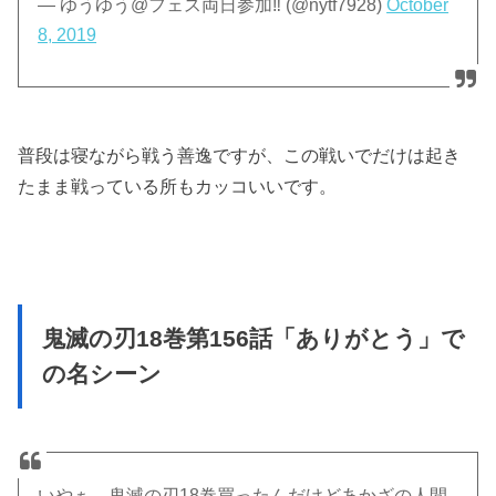
— ゆうゆう@フェス両日参加‼︎ (@nytf7928)
October
8, 2019
普段は寝ながら戦う善逸ですが、この戦いでだけは起き
たまま戦っている所もカッコいいです。
鬼滅の刃18巻第156話「ありがとう」で
の名シーン
いやぁ、鬼滅の刃18巻買ったんだけどあかざの人間