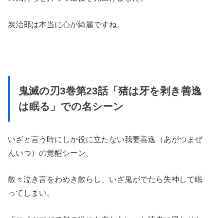
炭治郎は本当に心が綺麗ですね。
鬼滅の刃3巻第23話「猪は牙を剥き善逸
は眠る」での名シーン
いざと言う時にしか役に立たない我妻善逸（あがつまぜ
んいつ）の覚醒シーン。
散々泣き言をわめき散らし、いざ鬼がでたら失神して眠
ってしまい。