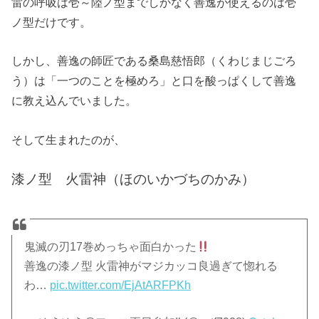
雷の呼吸は壱～陸ノ型までしかなく善逸が使えるのは壱
ノ型だけです。
しかし、善逸の師匠である桑島慈悟郎（くわじまじごろ
う）は「一つのことを極めろ」と口を酸っぱくして善逸
に教え込んでいました。
そして生まれたのが、
漆ノ型 火雷神（ほのいかづちのかみ）
鬼滅の刃17巻めっちゃ面白かった
善逸の漆ノ型 火雷神がマジカッコ良過ぎて惚れる
わ…
pic.twitter.com/EjAtARFPKh