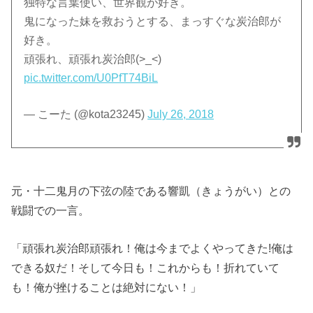
独特な言葉使い、世界観が好き。
鬼になった妹を救おうとする、まっすぐな炭治郎が
好き。
頑張れ、頑張れ炭治郎(>_<)
pic.twitter.com/U0PfT74BiL
— こーた (@kota23245)
July 26, 2018
元・十二鬼月の下弦の陸である響凱（きょうがい）との
戦闘での一言。
「頑張れ炭治郎頑張れ！俺は今までよくやってきた!俺は
できる奴だ！そして今日も！これからも！折れていて
も！俺が挫けることは絶対にない！」