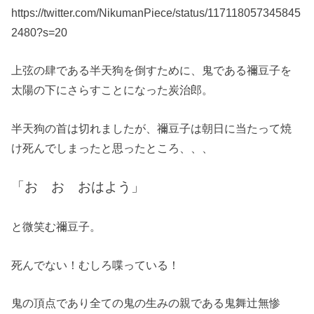
https://twitter.com/NikumanPiece/status/117118057345845
2480?s=20
上弦の肆である半天狗を倒すために、鬼である禰豆子を
太陽の下にさらすことになった炭治郎。
半天狗の首は切れましたが、禰豆子は朝日に当たって焼
け死んでしまったと思ったところ、、、
「お お おはよう」
と微笑む禰豆子。
死んでない！むしろ喋っている！
鬼の頂点であり全ての鬼の生みの親である鬼舞辻無惨