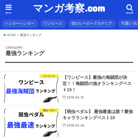
マンガ考察.com
menu
search
ハンターハンター
ワンピース
僕のヒーローアカデミア
可愛いラ
HOME
最強ランキング
最強ランキング
ワンピース
【ワンピース】最強の海賊団が決
定！！海賊団の強さランキングベス
ト15！
2018.04.19
弱虫ペダル
【弱虫ペダル】 最強最速は誰？最強
キャラランキングベスト10
2018.04.06