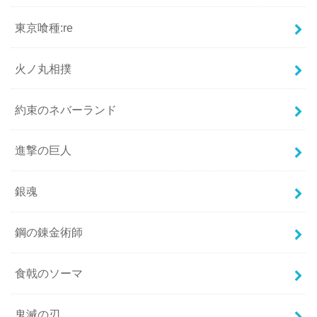
東京喰種:re
火ノ丸相撲
約束のネバーランド
進撃の巨人
銀魂
鋼の錬金術師
食戟のソーマ
鬼滅の刃