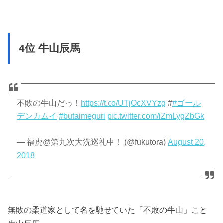
4位 牛山辰馬
不敗の牛山だっ！
https://t.co/UTjOcXVYzg
#
#ゴール
デンカムイ
#butaimeguri
pic.twitter.com/iZmLygZbGk
— 福虎@第九次大洗巡礼中！ (@fukutora)
August 20,
2018
無敗の柔道家として名を馳せていた「不敗の牛山」こと