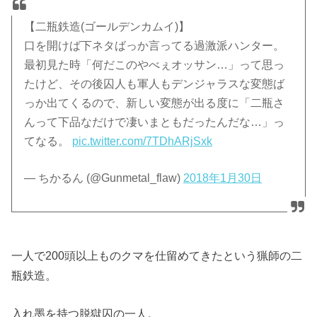
【二瓶鉄造(ゴールデンカムイ)】
口を開けば下ネタばっか言ってる過激派ハンター。
最初見た時「何だこのやべぇオッサン…」って思っ
たけど、その後囚人も軍人もデンジャラスな変態ば
っか出てくるので、新しい変態が出る度に「二瓶さ
んって下品なだけで凄いまともだったんだな…」っ
てなる。
pic.twitter.com/7TDhARjSxk
— ちかるん (@Gunmetal_flaw)
2018年1月30日
一人で200頭以上ものクマを仕留めてきたという猟師の二
瓶鉄造。
入れ墨を持つ脱獄囚の一人。