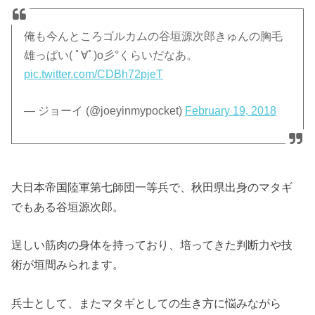
俺も今んところゴルカムの谷垣源次郎きゅんの胸毛
雄っぱい( ﾟ∀ﾟ)o彡°くらいだなあ。
pic.twitter.com/CDBh72pjeT
— ジョーイ (@joeyinmypocket)
February 19, 2018
大日本帝国陸軍第七師団一等兵で、秋田県出身のマタギ
でもある谷垣源次郎。
逞しい筋肉の身体を持っており、培ってきた判断力や技
術が垣間みられます。
兵士として、またマタギとしての生き方に悩みながら