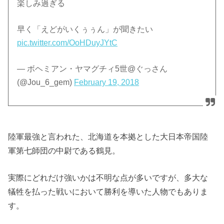
楽しみ過ぎる
早く「えどがいくぅぅん」が聞きたい
pic.twitter.com/OoHDuyJYtC
— ボヘミアン・ヤマグチィ5世@ぐっさん
(@Jou_6_gem)
February 19, 2018
陸軍最強と言われた、北海道を本拠とした大日本帝国陸
軍第七師団の中尉である鶴見。
実際にどれだけ強いかは不明な点が多いですが、多大な
犠牲を払った戦いにおいて勝利を導いた人物でもありま
す。