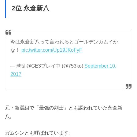
2位 永倉新八
今は永倉新八って言われるとゴールデンカムイか
な！
pic.twitter.com/Up19JKoFyF
— 琥乱@GE3プレイ中 (@753ko)
September 10,
2017
元・新選組で「最強の剣士」とも謳われていた永倉新
八。
ガムシンとも呼ばれています。