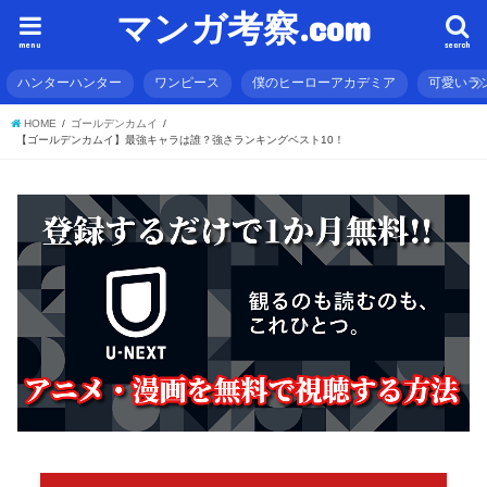
マンガ考察.com
menu
search
ハンターハンター
ワンピース
僕のヒーローアカデミア
可愛いラ
HOME
ゴールデンカムイ
【ゴールデンカムイ】最強キャラは誰？強さランキングベスト10！