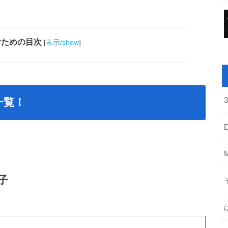
むための目次
[
表示/show
]
一覧！
子