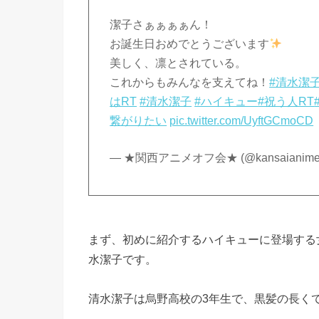
潔子さぁぁぁぁん！
お誕生日おめでとうございます
美しく、凛とされている。
これからもみんなを支えてね！
#清水潔子
はRT
#清水潔子
#ハイキュー
#祝う人RT
繋がりたい
pic.twitter.com/UyftGCmoCD
— ★関西アニメオフ会★ (@kansaianimeo
まず、初めに紹介するハイキューに登場する
水潔子です。
清水潔子は烏野高校の3年生で、黒髪の長く