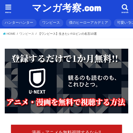
マンガ考察.com
menu
search
ハンターハンター
ワンピース
僕のヒーローアカデミア
可愛いラ
HOME
ワンピース
【ワンピース】生きたい!!ロビンの名言10選
漫画・アニメを無料視聴するなら!!