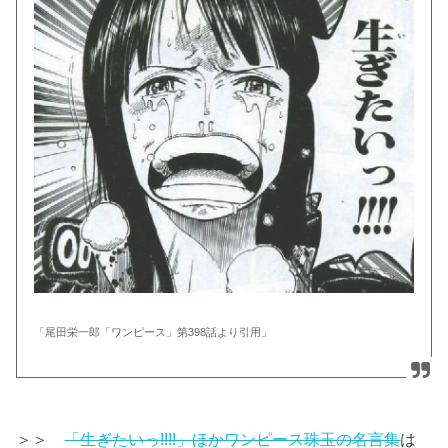
「尾田栄一郎「ワンピース」第398話より引用」
＞＞
「生ぎたいっ!!!!」ほかワンピース珠玉の名言集
は