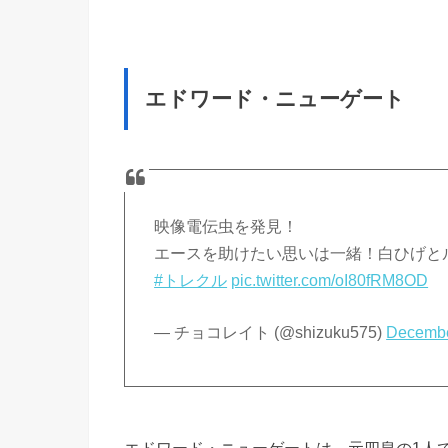
エドワード・ニューゲート
映像電伝虫を発見！
エースを助けたい思いは一緒！白ひげと
#トレクル
pic.twitter.com/oI80fRM8OD
— チョコレイト (@shizuku575)
Decembe
エドワード・ニューゲートは、元四皇の1人