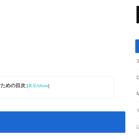
むための目次
[
表示/show
]