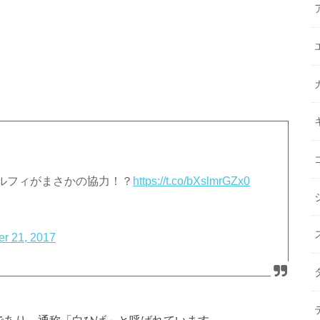
ルフィがまさかの協力！？
https://t.co/bXslmrGZx0
r 21, 2017
であり、通称「白ひげ」と呼ばれています。