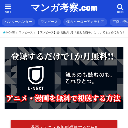
マンガ考察.com
menu
search
ハンターハンター
ワンピース
僕のヒーローアカデミア
可愛いラ
HOME
ワンピース
【ワンピース】受け継がれる「麦わら帽子」についてまとめてみた！
漫画・アニメを無料視聴するなら!!