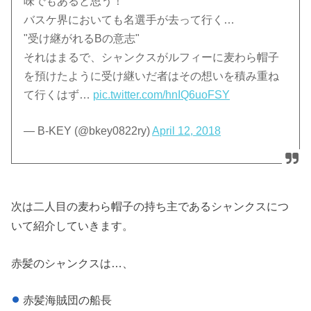
味でもあると思う！
バスケ界においても名選手が去って行く…
"受け継がれるBの意志"
それはまるで、シャンクスがルフィーに麦わら帽子
を預けたように受け継いだ者はその想いを積み重ね
て行くはず…
pic.twitter.com/hnIQ6uoFSY
— B-KEY (@bkey0822ry)
April 12, 2018
次は二人目の麦わら帽子の持ち主であるシャンクスにつ
いて紹介していきます。
赤髪のシャンクスは…、
赤髪海賊団の船長