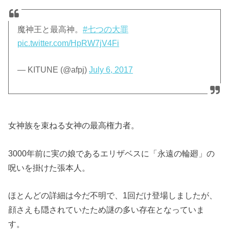
魔神王と最高神。
#七つの大罪
pic.twitter.com/HpRW7jV4Fi
— KITUNE (@afpj)
July 6, 2017
女神族を束ねる女神の最高権力者。
3000年前に実の娘であるエリザベスに「永遠の輪廻」の
呪いを掛けた張本人。
ほとんどの詳細は今だ不明で、1回だけ登場しましたが、
顔さえも隠されていたため謎の多い存在となっていま
す。