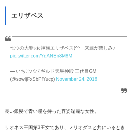
エリザベス
七つの大罪♪女神族エリザベス(^^ゞ来週が楽しみ♪
pic.twitter.com/YgANEn8M8M
— いちごパパ ギルド天馬神殿 三代目GM
(@sowljFxSbPfYucp)
November 24, 2016
長い銀髪で青い瞳を持った容姿端麗な女性。
リオネス王国第3王女であり、メリオダスと共にいるとき