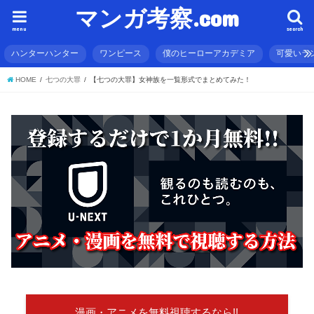
マンガ考察.com
menu
search
ハンターハンター
ワンピース
僕のヒーローアカデミア
可愛いラ
HOME
七つの大罪
【七つの大罪】女神族を一覧形式でまとめてみた！
漫画・アニメを無料視聴するなら!!