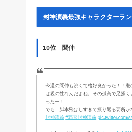
封神演義最強キャラクターラン
10位 聞仲
今週の聞仲も渋くて格好良かった！！殷
は親の性なんだよね。その孤高で足掻く
ったー！
でも、脚本飛ばしすぎて振り返る要所が
封神演義
#覇穹封神演義
pic.twitter.com