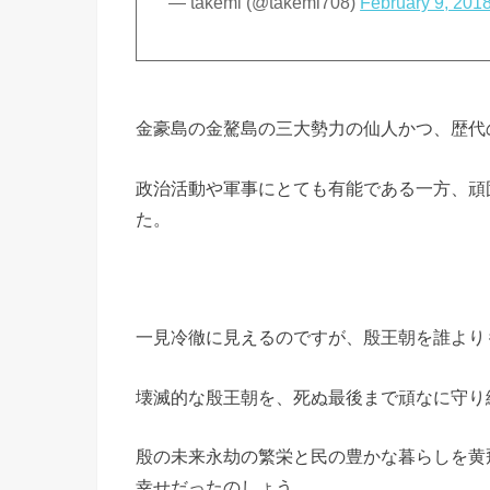
— takemi (@takemi708)
February 9, 201
金豪島の金驁島の三大勢力の仙人かつ、歴代
政治活動や軍事にとても有能である一方、頑
た。
一見冷徹に見えるのですが、殷王朝を誰より
壊滅的な殷王朝を、死ぬ最後まで頑なに守り
殷の未来永劫の繁栄と民の豊かな暮らしを黄
幸せだったのしょう。