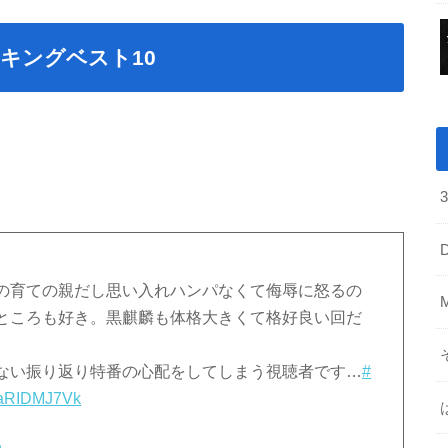
キングベスト10
の育ての親だし思い入れハンパなくて侮辱に怒るの
ところも好き。黒麒麟も体格大きくて格好良い回だ
ない振り返り特番の心配をしてしまう視聴者です…
#
/saRIDMJ7Vk