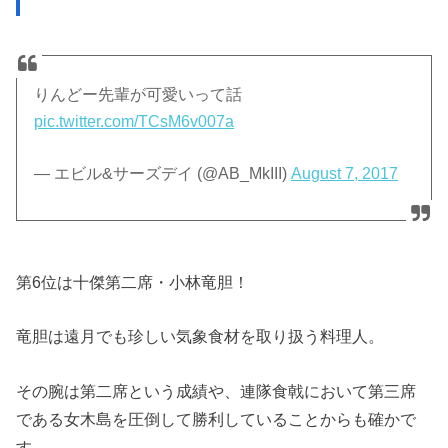
りんどー先輩が可愛いって話
pic.twitter.com/TCsM6v007a
— エビル&サーズデイ (@AB_MkIII)
August 7, 2017
第6位は十傑第二席・小林竜胆！
竜胆は遠月でも珍しい気象食材を取り扱う料理人。
その腕は第二席という成績や、連隊食戟において第三席
である女木島を圧倒して勝利していることからも確かで
す。