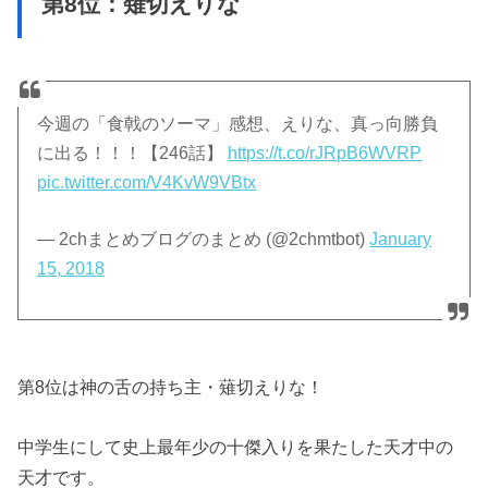
第8位：薙切えりな
今週の「食戟のソーマ」感想、えりな、真っ向勝負
に出る！！！【246話】
https://t.co/rJRpB6WVRP
pic.twitter.com/V4KvW9VBtx
— 2chまとめブログのまとめ (@2chmtbot)
January
15, 2018
第8位は神の舌の持ち主・薙切えりな！
中学生にして史上最年少の十傑入りを果たした天才中の
天才です。