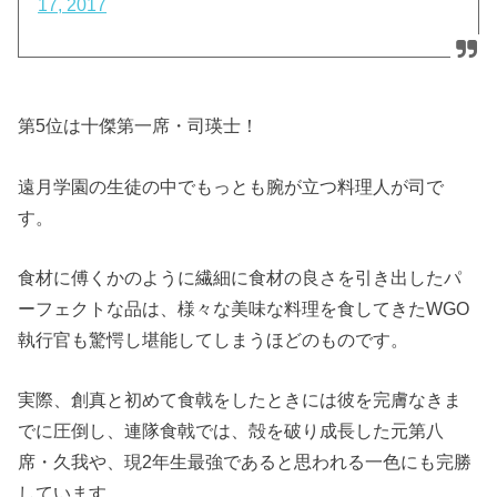
17, 2017
第5位は十傑第一席・司瑛士！
遠月学園の生徒の中でもっとも腕が立つ料理人が司で
す。
食材に傅くかのように繊細に食材の良さを引き出したパ
ーフェクトな品は、様々な美味な料理を食してきたWGO
執行官も驚愕し堪能してしまうほどのものです。
実際、創真と初めて食戟をしたときには彼を完膚なきま
でに圧倒し、連隊食戟では、殻を破り成長した元第八
席・久我や、現2年生最強であると思われる一色にも完勝
しています。