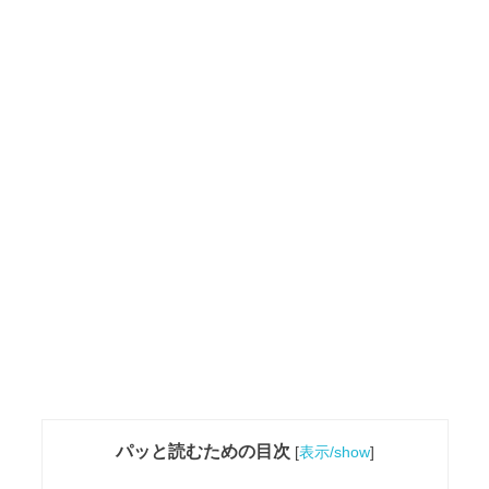
パッと読むための目次
[
表示/show
]