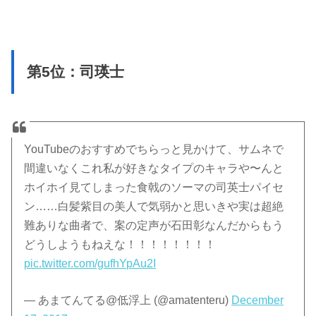
第5位：司瑛士
YouTubeのおすすめでちらっと見かけて、サムネで
間違いなくこれ私が好きなタイプのキャラや〜んと
ホイホイ見てしまった食戟のソーマの司英士パイセ
ン……白髪紫目の美人で気弱かと思いきや実は超絶
難ありな曲者で、案の定声が石田彰なんだからもう
どうしようもねえな！！！！！！！！
pic.twitter.com/gufhYpAu2I
— あまてんてる@低浮上 (@amatenteru)
December