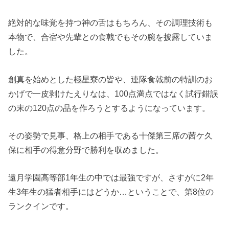
絶対的な味覚を持つ神の舌はもちろん、その調理技術も
本物で、合宿や先輩との食戟でもその腕を披露していま
した。
創真を始めとした極星寮の皆や、連隊食戟前の特訓のお
かげで一皮剥けたえりなは、100点満点ではなく試行錯誤
の末の120点の品を作ろうとするようになっています。
その姿勢で見事、格上の相手である十傑第三席の茜ケ久
保に相手の得意分野で勝利を収めました。
遠月学園高等部1年生の中では最強ですが、さすがに2年
生3年生の猛者相手にはどうか…ということで、第8位の
ランクインです。