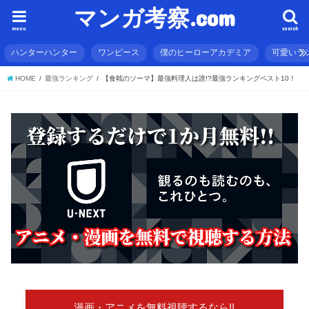
マンガ考察.com
menu
search
ハンターハンター
ワンピース
僕のヒーローアカデミア
可愛いラ
HOME
最強ランキング
【食戟のソーマ】最強料理人は誰!?最強ランキングベスト10！
漫画・アニメを無料視聴するなら!!