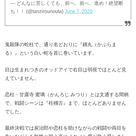
— どんなに苦しくても、前へ、前へ、進め！絶望断
ち！！ (@tanzirounouta)
June 7, 2020
鬼殺隊の蛇柱で、通り名どおりに『鏑丸（かぶらま
る）』という白い蛇を首に巻いています。
目は生まれつきのオッドアイで右目は弱視でほとんど見
えていません。
恋柱・甘露寺 蜜璃（かんろじ みつり）とは文通する間柄
で、戦闘シーンは『柱稽古』まで、ほとんどありません
でした。
最終決戦では炭治郎や恋柱を助けながらの戦闘や両目を