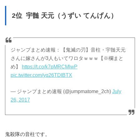
2位 宇髄 天元（うずい てんげん）
ジャンプまとめ速報：【鬼滅の刃】音柱・宇髄天元
さんに嫁さんが3人もいてワロタｗｗｗ【※欄まと
め】
https://t.co/k7pMRCMlwP
pic.twitter.com/yq26TDIBTX
— ジャンプまとめ速報 (@jumpmatome_2ch)
July
26, 2017
鬼殺隊の音柱です。