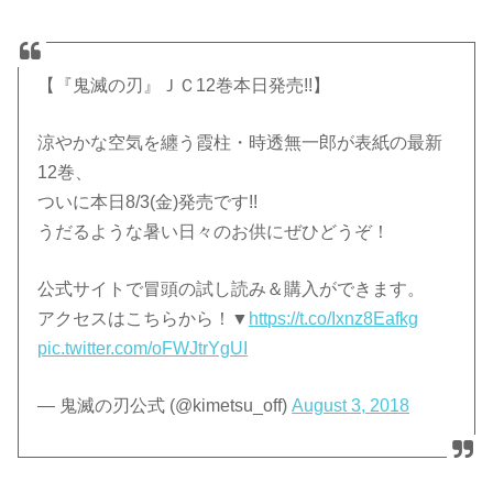
【『鬼滅の刃』ＪＣ12巻本日発売!!】
涼やかな空気を纏う霞柱・時透無一郎が表紙の最新
12巻、
ついに本日8/3(金)発売です!!
うだるような暑い日々のお供にぜひどうぞ！
公式サイトで冒頭の試し読み＆購入ができます。
アクセスはこちらから！▼
https://t.co/Ixnz8Eafkg
pic.twitter.com/oFWJtrYgUI
— 鬼滅の刃公式 (@kimetsu_off)
August 3, 2018