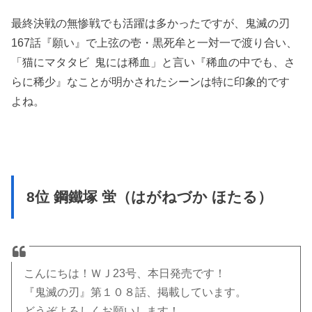
最終決戦の無惨戦でも活躍は多かったですが、鬼滅の刃
167話『願い』で上弦の壱・黒死牟と一対一で渡り合い、
「猫にマタタビ 鬼には稀血」と言い『稀血の中でも、さ
らに稀少』なことが明かされたシーンは特に印象的です
よね。
8位 鋼鐵塚 蛍（はがねづか ほたる）
こんにちは！ＷＪ23号、本日発売です！
『鬼滅の刃』第１０８話、掲載しています。
どうぞよろしくお願いします！