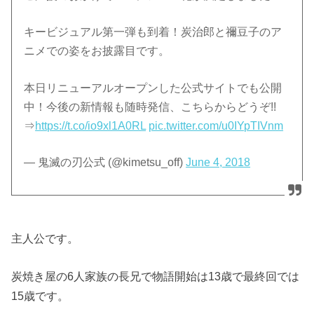
キービジュアル第一弾も到着！炭治郎と禰豆子のア
ニメでの姿をお披露目です。
本日リニューアルオープンした公式サイトでも公開
中！今後の新情報も随時発信、こちらからどうぞ!!
⇒
https://t.co/io9xl1A0RL
pic.twitter.com/u0IYpTIVnm
— 鬼滅の刃公式 (@kimetsu_off)
June 4, 2018
主人公です。
炭焼き屋の6人家族の長兄で物語開始は13歳で最終回では
15歳です。