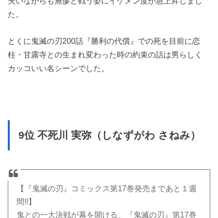
失いながらも無惨と戦う姿にイケメン度が急上昇しまし
た。
とくに鬼滅の刃200話『勝利の代償』での死を目前に恋
柱・甘露寺との生まれ変わった時の約束の話は男らしく
カッコいい名シーンでした。
9位 不死川 実弥（しなずがわ さねみ）
【『鬼滅の刃』コミックス第17巻発売まであと１週
間!!】
鬼との一大決戦が幕を開ける、『鬼滅の刃』第17巻