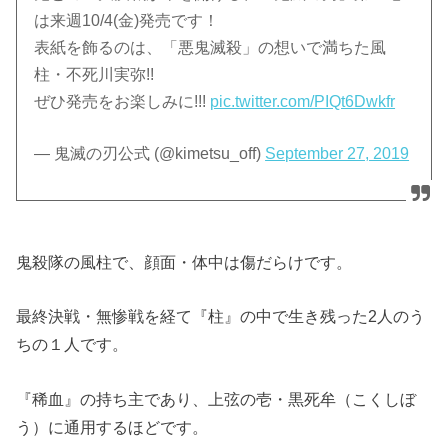
は来週10/4(金)発売です！
表紙を飾るのは、「悪鬼滅殺」の想いで満ちた風
柱・不死川実弥!!
ぜひ発売をお楽しみに!!!
pic.twitter.com/PIQt6Dwkfr
— 鬼滅の刃公式 (@kimetsu_off)
September 27, 2019
鬼殺隊の風柱で、顔面・体中は傷だらけです。
最終決戦・無惨戦を経て『柱』の中で生き残った2人のう
ちの１人です。
『稀血』の持ち主であり、上弦の壱・黒死牟（こくしぼ
う）に通用するほどです。