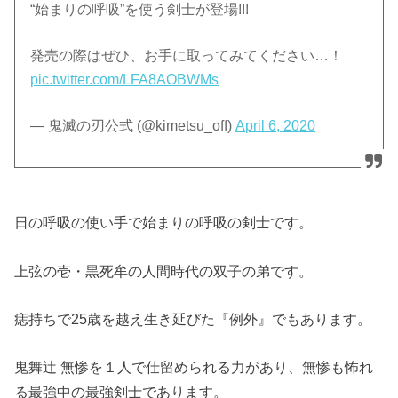
“始まりの呼吸”を使う剣士が登場!!!
発売の際はぜひ、お手に取ってみてください…！
pic.twitter.com/LFA8AOBWMs
— 鬼滅の刃公式 (@kimetsu_off)
April 6, 2020
日の呼吸の使い手で始まりの呼吸の剣士です。
上弦の壱・黒死牟の人間時代の双子の弟です。
痣持ちで25歳を越え生き延びた『例外』でもあります。
鬼舞辻 無惨を１人で仕留められる力があり、無惨も怖れ
る最強中の最強剣士であります。