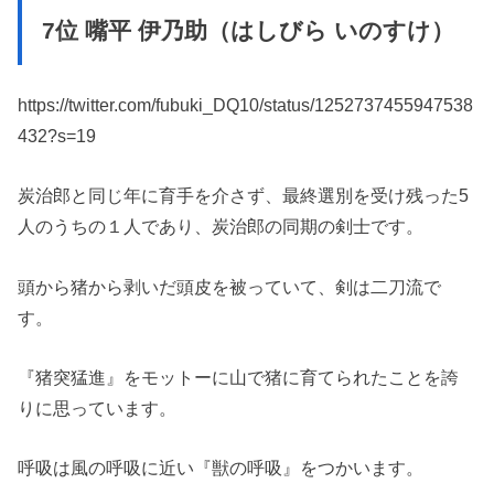
7位 嘴平 伊乃助（はしびら いのすけ）
https://twitter.com/fubuki_DQ10/status/1252737455947538
432?s=19
炭治郎と同じ年に育手を介さず、最終選別を受け残った5
人のうちの１人であり、炭治郎の同期の剣士です。
頭から猪から剥いだ頭皮を被っていて、剣は二刀流で
す。
『猪突猛進』をモットーに山で猪に育てられたことを誇
りに思っています。
呼吸は風の呼吸に近い『獣の呼吸』をつかいます。