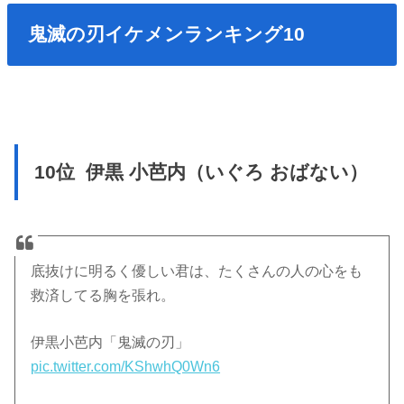
鬼滅の刃イケメンランキング10
10位 伊黒 小芭内（いぐろ おばない）
底抜けに明るく優しい君は、たくさんの人の心をも
救済してる胸を張れ。
伊黒小芭内「鬼滅の刃」
pic.twitter.com/KShwhQ0Wn6