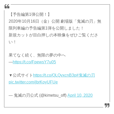
【予告編第1弾公開！】
2020年10月16日（金）公開 劇場版「鬼滅の刃」無
限列車編の予告編第1弾を公開しました！
新規カットが目白押しの本映像をぜひご覧くださ
い！
果てなく続く、無限の夢の中へ
―
https://t.co/FpewsY7u05
▼公式サイト
https://t.co/QLQvxcnB3p
#鬼滅の刃
pic.twitter.com/jbrKoyUFUe
— 鬼滅の刃公式 (@kimetsu_off)
April 10, 2020