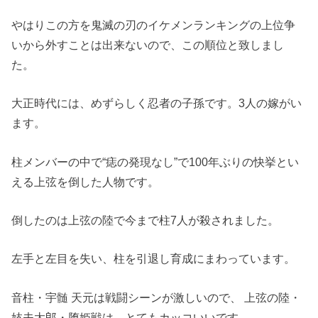
やはりこの方を鬼滅の刃のイケメンランキングの上位争
いから外すことは出来ないので、この順位と致しまし
た。
大正時代には、めずらしく忍者の子孫です。3人の嫁がい
ます。
柱メンバーの中で“痣の発現なし”で100年ぶりの快挙とい
える上弦を倒した人物です。
倒したのは上弦の陸で今まで柱7人が殺されました。
左手と左目を失い、柱を引退し育成にまわっています。
音柱・宇髄 天元は戦闘シーンが激しいので、 上弦の陸・
妓夫太郎・堕姫戦は、とてもカッコいいです。