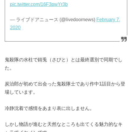
pic.twitter.com/16F3pwYr3b
— ライブドアニュース (@livedoornews)
February 7,
2020
鬼殺隊の水柱で錆兎（さびと）とは最終選別で同期でし
た。
炭治郎が初めて出会った鬼殺隊士であり作中1話目から登
場しています。
冷静沈着で感情をあまり表に出しません。
しかし物語が進むと天然なところも出てくる魅力的なキ