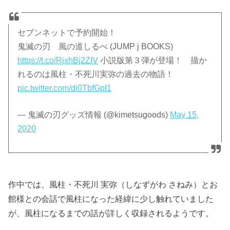
セブンネットで予約開始！
鬼滅の刃 風の道しるべ (JUMP j BOOKS)
https://t.co/RjxhBj2ZIV
小説版第３弾が登場！ 描か
れるのは風柱・不死川実弥の過去の物語！
pic.twitter.com/di0TbfGpI1
— 鬼滅の刃グッズ情報 (@kimetsugoods)
May 15,
2020
作中では、風柱・不死川 実弥（しなずがわ さねみ）とお
館様との会話で風柱になった経緯に少し触れていました
が、風柱になるまでの話が詳しく収録されるようです。