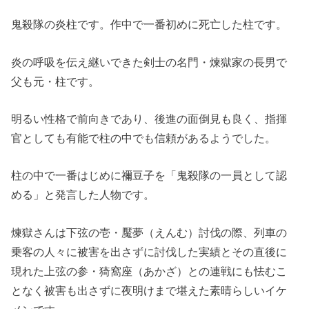
鬼殺隊の炎柱です。作中で一番初めに死亡した柱です。
炎の呼吸を伝え継いできた剣士の名門・煉獄家の長男で
父も元・柱です。
明るい性格で前向きであり、後進の面倒見も良く、指揮
官としても有能で柱の中でも信頼があるようでした。
柱の中で一番はじめに禰豆子を「鬼殺隊の一員として認
める」と発言した人物です。
煉獄さんは下弦の壱・魘夢（えんむ）討伐の際、列車の
乗客の人々に被害を出さずに討伐した実績とその直後に
現れた上弦の参・猗窩座（あかざ）との連戦にも怯むこ
となく被害も出さずに夜明けまで堪えた素晴らしいイケ