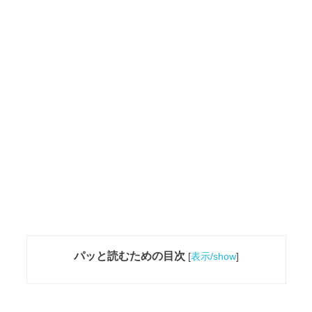
パッと読むための目次
[
表示/show
]