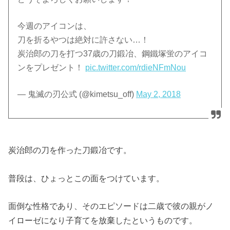
今週のアイコンは、
刀を折るやつは絶対に許さない…！
炭治郎の刀を打つ37歳の刀鍛冶、鋼鐵塚蛍のアイコ
ンをプレゼント！
pic.twitter.com/rdieNFmNou
— 鬼滅の刃公式 (@kimetsu_off)
May 2, 2018
炭治郎の刀を作った刀鍛冶です。
普段は、ひょっとこの面をつけています。
面倒な性格であり、そのエピソードは二歳で彼の親がノ
イローゼになり子育てを放棄したというものです。