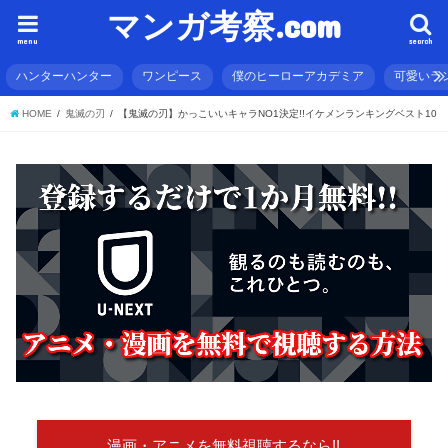
マンガ考察.com
menu
search
ハンターハンター
ワンピース
僕のヒーローアカデミア
可愛いラ
HOME
鬼滅の刃
【鬼滅の刃】かっこいいキャラNO1決定!!イケメンランキングベスト10
漫画・アニメを無料視聴するなら!!