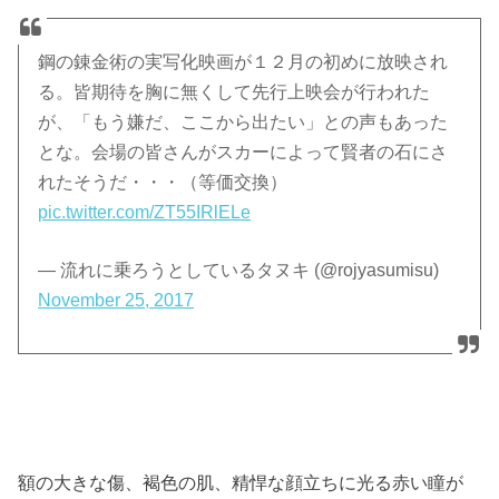
鋼の錬金術の実写化映画が１２月の初めに放映され
る。皆期待を胸に無くして先行上映会が行われた
が、「もう嫌だ、ここから出たい」との声もあった
とな。会場の皆さんがスカーによって賢者の石にさ
れたそうだ・・・（等価交換）
pic.twitter.com/ZT55IRlELe
— 流れに乗ろうとしているタヌキ (@rojyasumisu)
November 25, 2017
額の大きな傷、褐色の肌、精悍な顔立ちに光る赤い瞳が