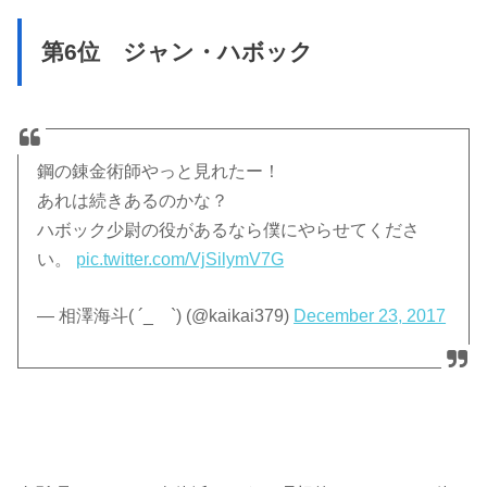
第6位 ジャン・ハボック
鋼の錬金術師やっと見れたー！
あれは続きあるのかな？
ハボック少尉の役があるなら僕にやらせてくださ
い。
pic.twitter.com/VjSilymV7G
— 相澤海斗( ´_ゝ`) (@kaikai379)
December 23, 2017