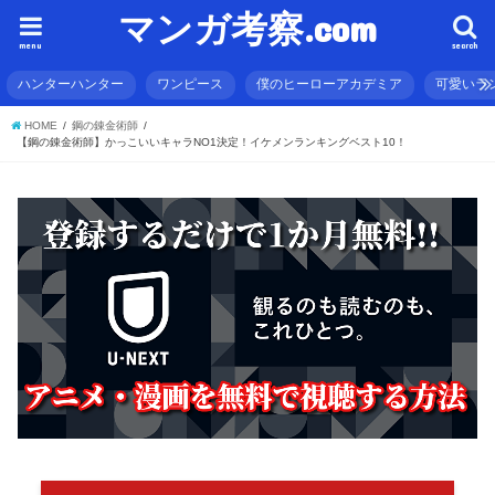
マンガ考察.com
menu
search
ハンターハンター
ワンピース
僕のヒーローアカデミア
可愛いラ
HOME
鋼の錬金術師
【鋼の錬金術師】かっこいいキャラNO1決定！イケメンランキングベスト10！