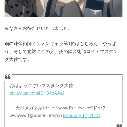
みなさんお待たせいたしました。
鋼の錬金術師イケメンキャラ第1位はもちろん、やっぱ
り、そして絶対にこの人、炎の錬金術師ロイ・マスタン
グ大佐です。
おはようございマスタング大佐
pic.twitter.com/lSK34cAAaI
— 天パメガネ系ｴｳﾃﾞｯﾃﾞwwwｱｯﾄﾞｩｯﾄﾞｩｰﾜﾄﾞｩｰﾜ
wwwww (@under_Tenpa)
February 17, 2018