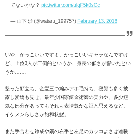
てないかな？
pic.twitter.com/uIqF5k0sOc
— 山下 渉 (@wataru_199757)
February 13, 2018
いや、かっこいいですよ、かっこいいキャラなんですけ
ど、上位3人が圧倒的というか、身長の低さが響いたとい
うか……。
整った顔立ち、金髪三つ編みアホ毛持ち、寝顔も多く披
露し愛嬌も見せ、最年少国家錬金術師の実力や、多少短
気な部分があってもそれも表情豊かな証と思えるなど、
イケメンらしさが飽和状態。
また手合わせ錬成や鋼の右手と左足のカッコよさは連載