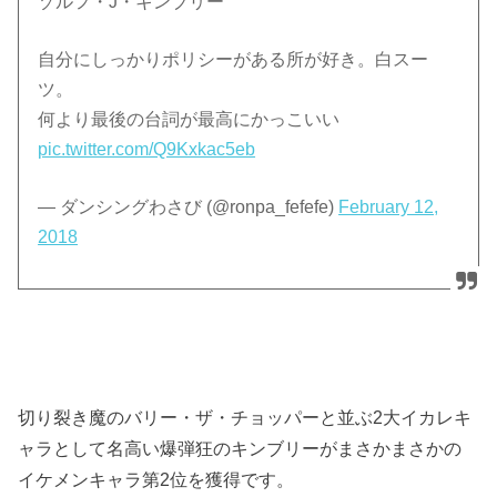
ゾルフ・J・キンブリー
自分にしっかりポリシーがある所が好き。白スー
ツ。
何より最後の台詞が最高にかっこいい
pic.twitter.com/Q9Kxkac5eb
— ダンシングわさび (@ronpa_fefefe)
February 12,
2018
切り裂き魔のバリー・ザ・チョッパーと並ぶ2大イカレキ
ャラとして名高い爆弾狂のキンブリーがまさかまさかの
イケメンキャラ第2位を獲得です。