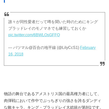
誰々が同性愛者だって噂を聞いた時のためにキング
ブラッドレイのモノマネでも練習しておくか
pic.twitter.com/6BWLOsGFFQ
— バツマル@百合の地平線 (@LilyCcS1)
February
16, 2018
物語の舞台であるアメストリス国の最高権力者にして、
肉弾戦において作中でぶっちぎりの強さを誇るダンディ
な敵キャラ、キング・ブラッドレイ大総統が第8位です。