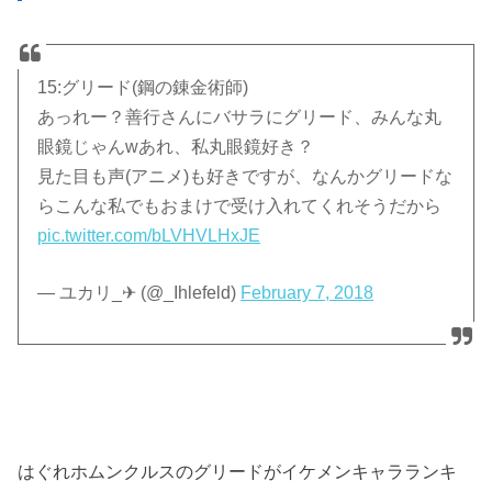
15:グリード(鋼の錬金術師)
あっれー？善行さんにバサラにグリード、みんな丸
眼鏡じゃんwあれ、私丸眼鏡好き？
見た目も声(アニメ)も好きですが、なんかグリードな
らこんな私でもおまけで受け入れてくれそうだから
pic.twitter.com/bLVHVLHxJE
— ユカリ_✈︎ (@_Ihlefeld)
February 7, 2018
はぐれホムンクルスのグリードがイケメンキャラランキ