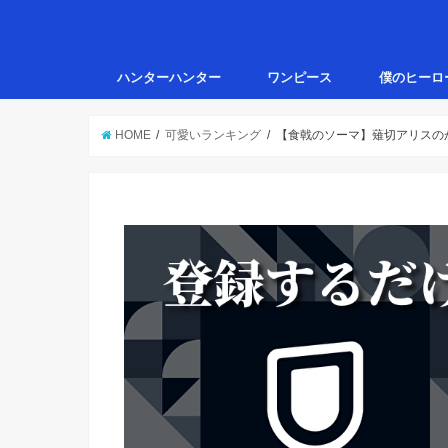
ハンターハンター
ワンピース
僕のヒーロ
HOME
可愛いランキング
【食戟のソーマ】薙切アリスの