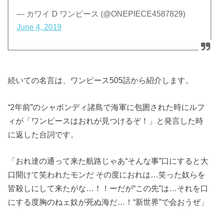
— カワイ D ワンピース (@ONEPIECE4587829)
June 4, 2019
続いての名言は、ワンピース505話から紹介します。
“2年前”のシャボンディ諸島で海軍に包囲された時にルフ
ィが「ワンピースはおれが見つけるぞ！」と発言した時
に返した台詞です。
「おれ達の通って来た航路じゃあ“そんな事”口にすると大
口開けて笑われたモンだ その度におれは…笑った奴らを
皆殺しにして来たがな…！！ーだが“この先”は…それを口
にする度胸のねェ奴が死ぬ海だ…！“新世界”で会おうぜ」