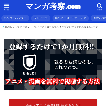
マンガ考察.com
menu
search
ハンターハンター
ワンピース
僕のヒーローアカデミア
可愛いラ
HOME
ワンピース
【ワンピース】ユースタス“キャプテン”キッドの名言＆名シーン
漫画・アニメを無料視聴するなら!!