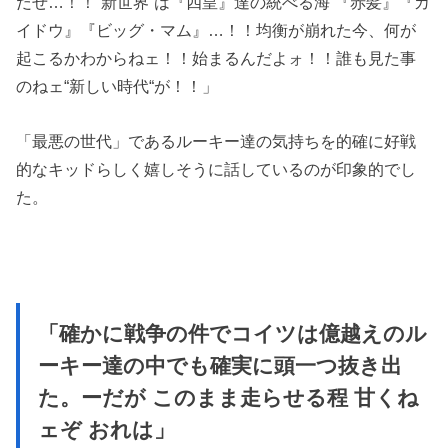
だぜ…！！“新世界”は『四皇』達の統べる海 『赤髪』『カ
イドウ』『ビッグ・マム』…！！均衡が崩れた今、何が
起こるかわからねェ！！始まるんだよォ！！誰も見た事
のねェ“新しい時代“が！！」
「最悪の世代」であるルーキー達の気持ちを的確に好戦
的なキッドらしく嬉しそうに話しているのが印象的でし
た。
「確かに戦争の件でコイツは億越えのル
ーキー達の中でも確実に頭一つ抜き出
た。ーだが このまま走らせる程 甘くね
ェぞ おれは」