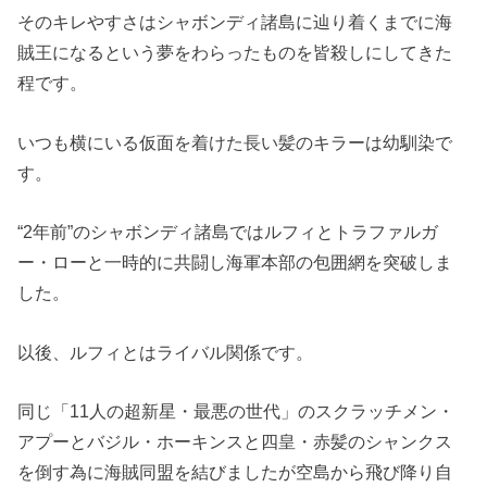
そのキレやすさはシャボンディ諸島に辿り着くまでに海
賊王になるという夢をわらったものを皆殺しにしてきた
程です。
いつも横にいる仮面を着けた長い髪のキラーは幼馴染で
す。
“2年前”のシャボンディ諸島ではルフィとトラファルガ
ー・ローと一時的に共闘し海軍本部の包囲網を突破しま
した。
以後、ルフィとはライバル関係です。
同じ「11人の超新星・最悪の世代」のスクラッチメン・
アプーとバジル・ホーキンスと四皇・赤髪のシャンクス
を倒す為に海賊同盟を結びましたが空島から飛び降り自