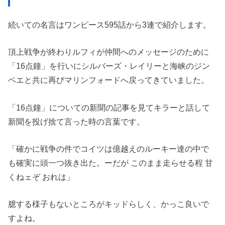
続いての名言はワンピース595話から3連で紹介します。
頂上戦争が終わりルフィが仲間へのメッセージのために
「16点鐘」を行いにシルバーズ・レイリーと海峡のジン
ベエと共に再びマリンフォードへ戻ってきていました。
「16点鐘」についての新聞の記事を見てキラーと話して
新聞を投げ捨て言った時の言葉です。
「確かに戦争の件でコイツは億越えのルーキー達の中で
も確実に頭一つ抜き出た。ーだが このまま走らせる程 甘
くねェぞ おれは」
臆する様子もないところがキッドらしく、かっこ良いで
すよね。