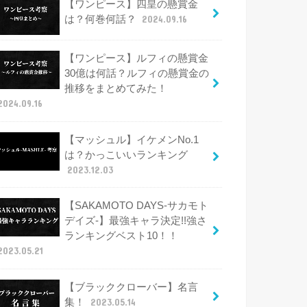
【ワンピース】四皇の懸賞金
は？何巻何話？
2024.09.16
【ワンピース】ルフィの懸賞金
30億は何話？ルフィの懸賞金の
推移をまとめてみた！
2024.09.16
【マッシュル】イケメンNo.1
は？かっこいいランキング
2023.12.03
【SAKAMOTO DAYS-サカモト
デイズ-】最強キャラ決定!!強さ
ランキングベスト10！！
2023.05.21
【ブラッククローバー】名言
集！
2023.05.14