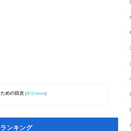
むための目次
[
表示/show
]
さランキング