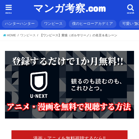
マンガ考察.com
menu
search
ハンターハンター
ワンピース
僕のヒーローアカデミア
可愛いラ
HOME
ワンピース
【ワンピース】黄猿（ボルサリーノ）の名言＆名シーン
漫画・アニメを無料視聴するなら!!