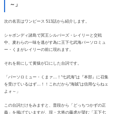
～」
次の名言はワンピース 513話から紹介します。
シャボンディ諸島で冥王シルバーズ・レイリーと交戦
中、麦わらの一味を逃がす為に王下七武海バーソロミュ
ー・くまがレイリーの前に現れます。
それを前にして黄猿が口にした台詞です。
「バーソロミュー・くまァ…！“七武海”は『本部』に召集
を受けているはず…！！これだから“海賊”は信用ならねェ
よォ～」
この台詞だけをみますと、普段から「どっちつかずの正
義」を掲げていますが、現・大将の藤虎が望む「王下七