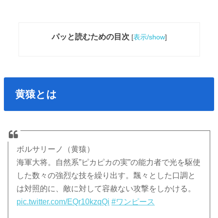
パッと読むための目次
[
表示/show
]
黄猿とは
ボルサリーノ（黄猿）
海軍大将。自然系”ピカピカの実”の能力者で光を駆使
した数々の強烈な技を繰り出す。飄々とした口調と
は対照的に、敵に対して容赦ない攻撃をしかける。
pic.twitter.com/EQr10kzqQi
#ワンピース