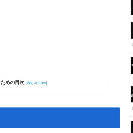
むための目次
[
表示/show
]