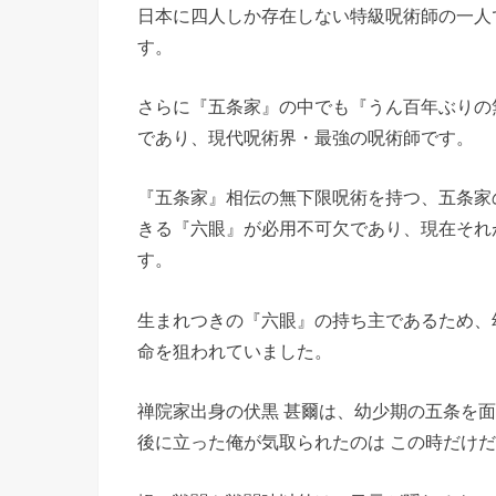
日本に四人しか存在しない特級呪術師の一人
す。
さらに『五条家』の中でも『うん百年ぶりの
であり、現代呪術界・最強の呪術師です。
『五条家』相伝の無下限呪術を持つ、五条家
きる『六眼』が必用不可欠であり、現在それ
す。
生まれつきの『六眼』の持ち主であるため、
命を狙われていました。
禅院家出身の伏黒 甚爾は、幼少期の五条を
後に立った俺が気取られたのは この時だけ