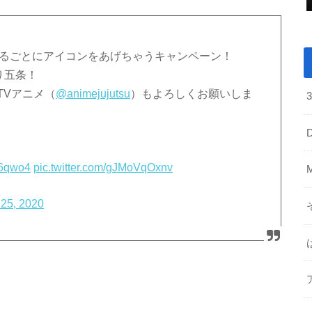
えるごとにアイコンをあげちゃうキャンペーン！
より五条！
TVアニメ（
@animejujutsu
）もよろしくお願いしま
b6qwo4
pic.twitter.com/gJMoVqOxnv
25, 2020