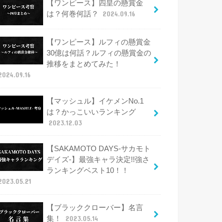
【ワンピース】四皇の懸賞金
は？何巻何話？
2024.09.16
【ワンピース】ルフィの懸賞金
30億は何話？ルフィの懸賞金の
推移をまとめてみた！
2024.09.16
【マッシュル】イケメンNo.1
は？かっこいいランキング
2023.12.03
【SAKAMOTO DAYS-サカモト
デイズ-】最強キャラ決定!!強さ
ランキングベスト10！！
2023.05.21
【ブラッククローバー】名言
集！
2023.05.14