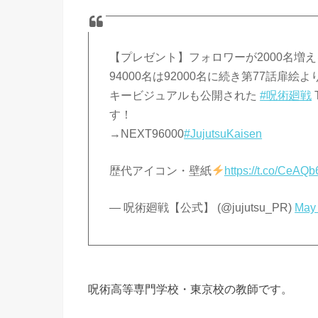
【プレゼント】フォロワーが2000名増
94000名は92000名に続き第77話扉絵
キービジュアルも公開された
#呪術廻戦
す！
→NEXT96000
#JujutsuKaisen
歴代アイコン・壁紙
https://t.co/CeAQ
— 呪術廻戦【公式】 (@jujutsu_PR)
May 
呪術高等専門学校・東京校の教師です。