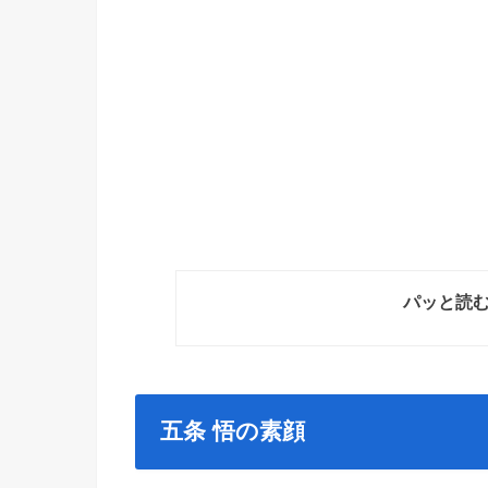
パッと読
五条 悟の素顔