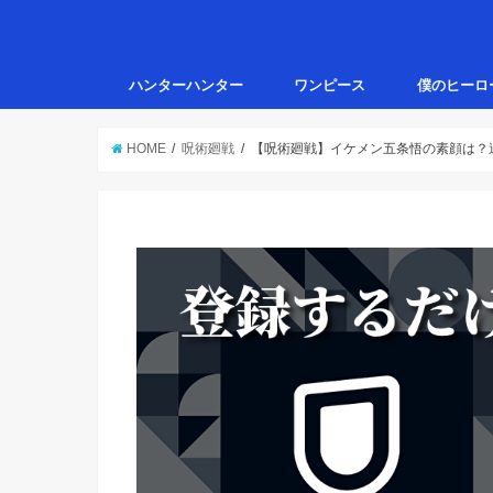
ハンターハンター
ワンピース
僕のヒーロ
HOME
呪術廻戦
【呪術廻戦】イケメン五条悟の素顔は？