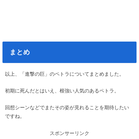
まとめ
以上、「進撃の巨」のペトラについてまとめました。
初期に死んだとはいえ、根強い人気のあるペトラ。
回想シーンなどでまたその姿が見れることを期待したい
ですね。
スポンサーリンク