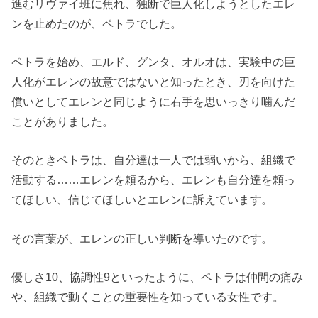
進むリヴァイ班に焦れ、独断で巨人化しようとしたエレ
ンを止めたのが、ペトラでした。
ペトラを始め、エルド、グンタ、オルオは、実験中の巨
人化がエレンの故意ではないと知ったとき、刃を向けた
償いとしてエレンと同じように右手を思いっきり噛んだ
ことがありました。
そのときペトラは、自分達は一人では弱いから、組織で
活動する……エレンを頼るから、エレンも自分達を頼っ
てほしい、信じてほしいとエレンに訴えています。
その言葉が、エレンの正しい判断を導いたのです。
優しさ10、協調性9といったように、ペトラは仲間の痛み
や、組織で動くことの重要性を知っている女性です。