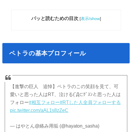
パッと読むための目次
[
表示/show
]
ペトラの基本プロフィール
【進撃の巨人 追悼】ペトラのこの笑顔を見て、可
愛いと思った人はRT、泣ける(´Д⊂ｸﾞｽﾝと思った人は
フォロー
#相互フォロー
#RTした人全員フォローする
pic.twitter.com/aAL1s8zZeC
— はやとん@絡み用垢 (@hayaton_sasha)