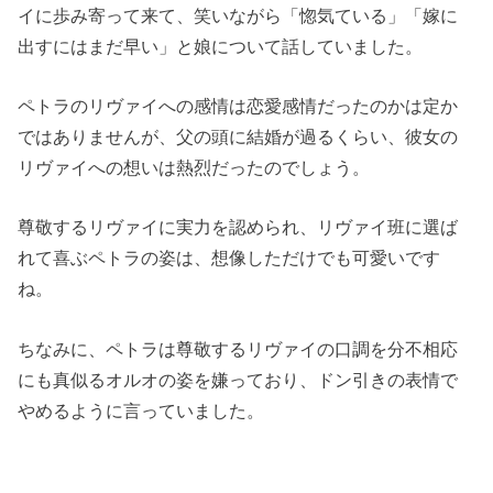
イに歩み寄って来て、笑いながら「惚気ている」「嫁に
出すにはまだ早い」と娘について話していました。
ペトラのリヴァイへの感情は恋愛感情だったのかは定か
ではありませんが、父の頭に結婚が過るくらい、彼女の
リヴァイへの想いは熱烈だったのでしょう。
尊敬するリヴァイに実力を認められ、リヴァイ班に選ば
れて喜ぶペトラの姿は、想像しただけでも可愛いです
ね。
ちなみに、ペトラは尊敬するリヴァイの口調を分不相応
にも真似るオルオの姿を嫌っており、ドン引きの表情で
やめるように言っていました。