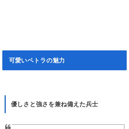
可愛いペトラの魅力
優しさと強さを兼ね備えた兵士