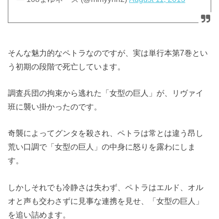
そんな魅力的なペトラなのですが、実は単行本第7巻とい
う初期の段階で死亡しています。
調査兵団の拘束から逃れた「女型の巨人」が、リヴァイ
班に襲い掛かったのです。
奇襲によってグンタを殺され、ペトラは常とは違う昂し
荒い口調で「女型の巨人」の中身に怒りを露わにしま
す。
しかしそれでも冷静さは失わず、ペトラはエルド、オル
オと声も交わさずに見事な連携を見せ、「女型の巨人」
を追い詰めます。