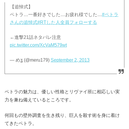
【追悼式】
ペトラ…一番好きでした…お疲れ様でした…
#ペトラ
さんの追悼式
#RTした人全員フォローする
←進撃21話ネタバレ注意
pic.twitter.com/XcVaM579wt
— めʓ (@meru179)
September 2, 2013
ペトラの魅力は、優しい性格とリヴァイ班に相応しい実
力を兼ね備えているところです。
何回もの壁外調査を生き残り、巨人を殺す術を身に着け
てきたペトラ。