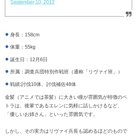
September 10, 2013
身長：158cm
体重：55kg
誕生日：12月6日
所属：調査兵団特別作戦班（通称「リヴァイ班」）
戦績:討伐10体、討伐補佐48体
金髪（アニメでは茶髪）に大きい瞳が雰囲気が特徴のペ
トラは、後輩であるエレンに気軽に話しかけるなど、
「優しいお姉さん」といった雰囲気です。
しかし、その実力はリヴァイ兵長も認めるほどのもので