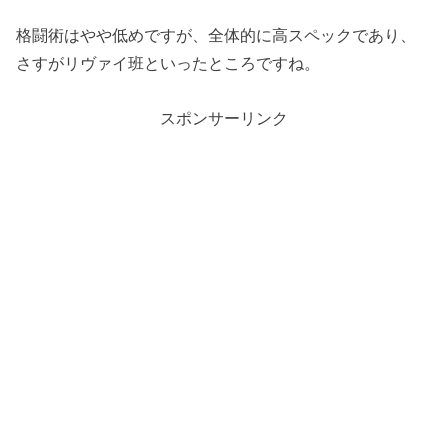
格闘術はやや低めですが、全体的に高スペックであり、
さすがリヴァイ班といったところですね。
スポンサーリンク