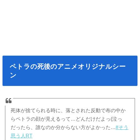
ペトラの死後のアニメオリジナルシー
ン
死体が捨てられる時に、落とされた反動で布の中か
らペトラの顔が見えるって…どんだけだよっ(泣っ
だったら、誰なのか分からない方がよかった…
#そう
思う人RT