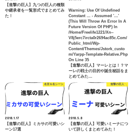
【進撃の巨人】九つの巨人の種類
や継承者を一覧形式でまとめてみ
Warning
: Use Of Undefined
た！
Constant … - Assumed '…'
(this Will Throw An Error In A
Future Version Of PHP) In
/home/freelife1221/xn--
V8j5erc7ircta0r2694ac85c.com/
Public_html/wp-
Content/themes/jstork_custo
M/yarpp-Template-Relative.php
On Line
35
【進撃の巨人】マーレとは！？マ
ーレの戦士の目的や誕生秘話をま
とめてみた…
名言＆名シーン
進撃の巨人
2018.1.17
2018.5.8
【進撃の巨人】ミカサの可愛いシ
【進撃の巨人】可愛いミーナにつ
ーン17選
いて詳しくまとめてみた！