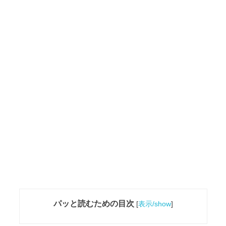
パッと読むための目次
[
表示/show
]