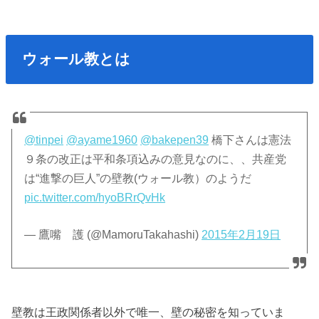
ウォール教とは
@tinpei
@ayame1960
@bakepen39
橋下さんは憲法
９条の改正は平和条項込みの意見なのに、、共産党
は“進撃の巨人”の壁教(ウォール教）のようだ
pic.twitter.com/hyoBRrQvHk
— 鷹嘴 護 (@MamoruTakahashi)
2015年2月19日
壁教は王政関係者以外で唯一、壁の秘密を知っていま