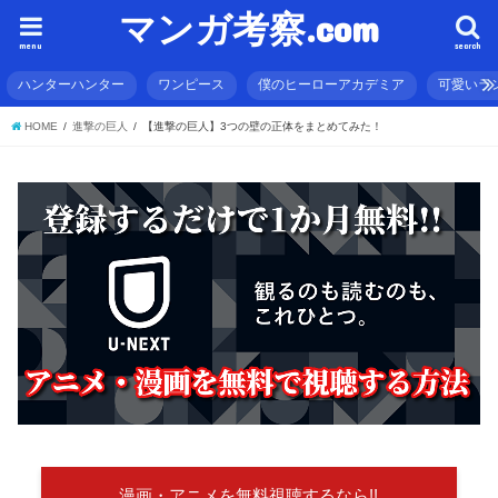
マンガ考察.com
menu
search
ハンターハンター
ワンピース
僕のヒーローアカデミア
可愛いラ
HOME
進撃の巨人
【進撃の巨人】3つの壁の正体をまとめてみた！
漫画・アニメを無料視聴するなら!!