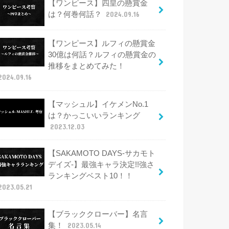
【ワンピース】四皇の懸賞金
は？何巻何話？
2024.09.16
【ワンピース】ルフィの懸賞金
30億は何話？ルフィの懸賞金の
推移をまとめてみた！
2024.09.16
【マッシュル】イケメンNo.1
は？かっこいいランキング
2023.12.03
【SAKAMOTO DAYS-サカモト
デイズ-】最強キャラ決定!!強さ
ランキングベスト10！！
2023.05.21
【ブラッククローバー】名言
集！
2023.05.14