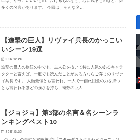
には、かっこいいいもの、泣けるものなど、心に残るものなど、数
多くの名言があります。 今回は、そんな名…
【進撃の巨人】リヴァイ兵長のかっこい
いシーン19選
2017.12.24
進撃の巨人の物語の中でも、主人公を抜いて特に人気のあるキャラ
クターと言えば、一度でも読んだことがある方ならご存じのリヴァ
イ兵長です。 人類最強とも言われ、一人で一個旅団並の力を持つ
とも言われるほどの強さを持ち、複数の巨人…
【ジョジョ】第3部の名言＆名シーンラ
ンキングベスト10
2017.12.23
ジョジョの奇妙な冒険第3部「スターダストクルセイダーズ」は