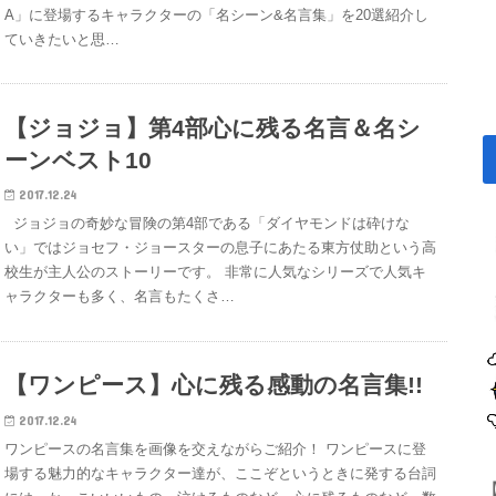
A」に登場するキャラクターの「名シーン&名言集」を20選紹介し
ていきたいと思…
【ジョジョ】第4部心に残る名言＆名シ
ーンベスト10
2017.12.24
ジョジョの奇妙な冒険の第4部である「ダイヤモンドは砕けな
い」ではジョセフ・ジョースターの息子にあたる東方仗助という高
校生が主人公のストーリーです。 非常に人気なシリーズで人気キ
ャラクターも多く、名言もたくさ…
【ワンピース】心に残る感動の名言集!!
2017.12.24
ワンピースの名言集を画像を交えながらご紹介！ ワンピースに登
場する魅力的なキャラクター達が、ここぞというときに発する台詞