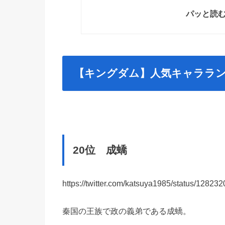
パッと読
【キングダム】人気キャララン
20位 成蟜
https://twitter.com/katsuya1985/status/1282
秦国の王族で政の義弟である成蟜。