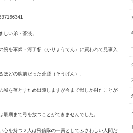
48337166341
ましい弟・蒼淡。
の腕を軍師・河了貂（かりょうてん）に買われて見事入
るほどの腕前だった蒼源（そうげん）。
の城を落とすため出陣しますが今まで獣しか射たことが
は最期まで弓を放つことができませんでした。
い心を持つ２人は飛信隊の一員としてふさわしい人間だ