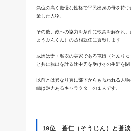
気位の高く傲慢な性格で平民出身の母を持つ
策した人物。
その後、政への協力を条件に軟禁を解かれ、
ょうぶんくん）の丞相就任に貢献します。
成蟜は妻・瑠衣の実家である屯留（とんりゅ
と共に脱出を計る途中刃を受けその生涯を閉
以前とは異なり真に部下からも慕われる人物
蟜は魅力あるキャラクターの１人です。
19位 蒼仁（そうじん）と蒼