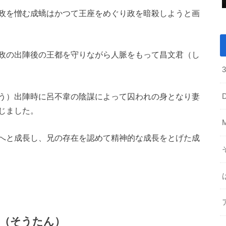
政を憎む成蟜はかつて王座をめぐり政を暗殺しようと画
政の出陣後の王都を守りながら人脈をもって昌文君（し
う）出陣時に呂不韋の陰謀によって囚われの身となり妻
じました。
へと成長し、兄の存在を認めて精神的な成長をとげた成
淡（そうたん）