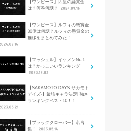
【ワンピース】四皇の懸賞金
は？何巻何話？
2024.09.16
【ワンピース】ルフィの懸賞金
30億は何話？ルフィの懸賞金の
推移をまとめてみた！
2024.09.16
【マッシュル】イケメンNo.1
は？かっこいいランキング
2023.12.03
【SAKAMOTO DAYS-サカモト
デイズ-】最強キャラ決定!!強さ
ランキングベスト10！！
2023.05.21
【ブラッククローバー】名言
集！
2023.05.14