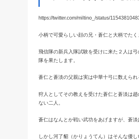
https://twitter.com/miltino_/status/11543810
小柄で可愛らしい顔の兄・蒼仁と大柄でたく
飛信隊の新兵入隊試験を受けに来た２人は弓
隊を果たします。
蒼仁と蒼淡の父親は実は中華十弓に数えられ
狩人としてその教えを受けた蒼仁と蒼淡は趙
ない二人。
蒼仁はなんとか戦い武功をあげますが、蒼淡
しかし河了貂（かりょうてん）はそんな優し