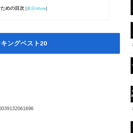
むための目次
[
表示/show
]
キングベスト20
320039132061696