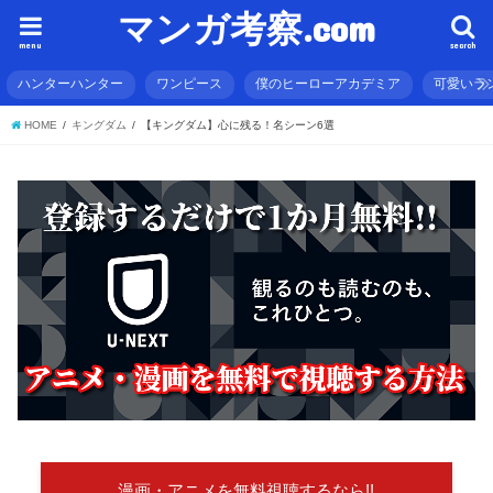
マンガ考察.com
menu
search
ハンターハンター
ワンピース
僕のヒーローアカデミア
可愛いラ
HOME
キングダム
【キングダム】心に残る！名シーン6選
漫画・アニメを無料視聴するなら!!