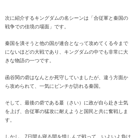
次に紹介するキングダムの名シーンは「合従軍と秦国の
戦争での佳境の場面」です。
秦国を潰そうと他の国が連合となって攻めてくる今まで
にないほどの大戦であり、キングダムの中でも非常に大
きな物語の一つです。
函谷関の砦はなんとか死守していましたが、違う方面か
ら攻められて、一気にピンチが訪れる秦国。
そして、最後の砦である蕞（さい）に政が自ら赴き士気
を上げ、合従軍の猛攻に耐えようと国民と共に奮戦しま
す。
しかし、7日間も寝る間を惜しんで戦って、いよいよ負け