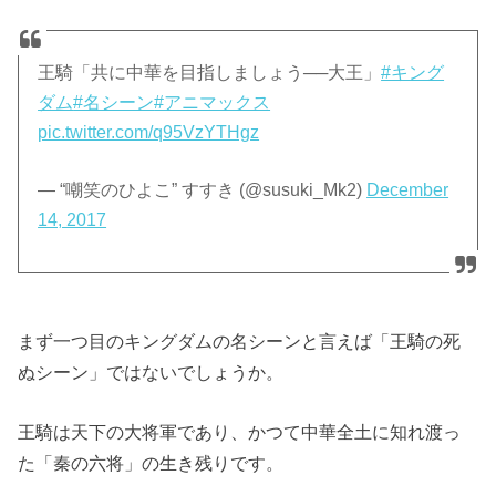
王騎「共に中華を目指しましょう──大王」
#キング
ダム
#名シーン
#アニマックス
pic.twitter.com/q95VzYTHgz
— “嘲笑のひよこ” すすき (@susuki_Mk2)
December
14, 2017
まず一つ目のキングダムの名シーンと言えば「王騎の死
ぬシーン」ではないでしょうか。
王騎は天下の大将軍であり、かつて中華全土に知れ渡っ
た「秦の六将」の生き残りです。