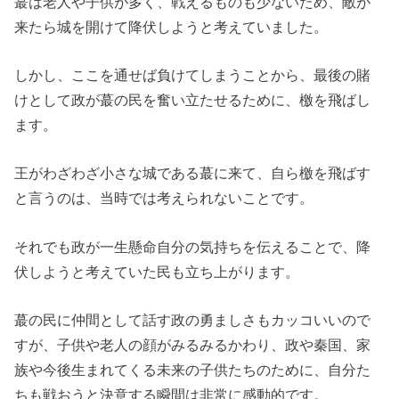
蕞は老人や子供が多く、戦えるものも少ないため、敵が
来たら城を開けて降伏しようと考えていました。
しかし、ここを通せば負けてしまうことから、最後の賭
けとして政が蕞の民を奮い立たせるために、檄を飛ばし
ます。
王がわざわざ小さな城である蕞に来て、自ら檄を飛ばす
と言うのは、当時では考えられないことです。
それでも政が一生懸命自分の気持ちを伝えることで、降
伏しようと考えていた民も立ち上がります。
蕞の民に仲間として話す政の勇ましさもカッコいいので
すが、子供や老人の顔がみるみるかわり、政や秦国、家
族や今後生まれてくる未来の子供たちのために、自分た
ちも戦おうと決意する瞬間は非常に感動的です。