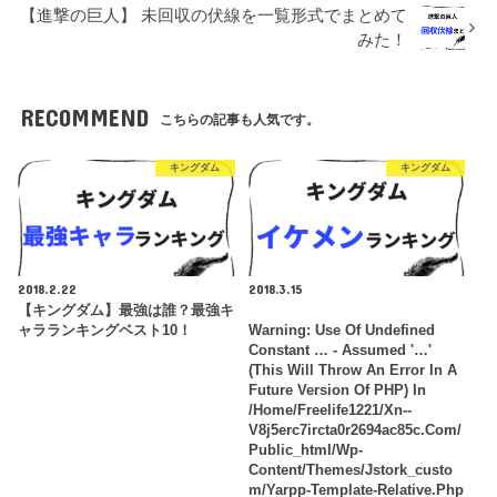
【進撃の巨人】 未回収の伏線を一覧形式でまとめて
みた！
RECOMMEND
こちらの記事も人気です。
キングダム
キングダム
2018.2.22
2018.3.15
【キングダム】最強は誰？最強キ
ャラランキングベスト10！
Warning
: Use Of Undefined
Constant … - Assumed '…'
(this Will Throw An Error In A
Future Version Of PHP) In
/home/freelife1221/xn--
V8j5erc7ircta0r2694ac85c.com/
Public_html/wp-
Content/themes/jstork_custo
M/yarpp-Template-Relative.php