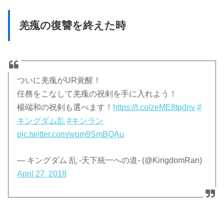
羌瘣の復讐を終えた時
ついに羌瘣がUR覚醒！
任務をこなして羌瘣の祝剣を手に入れよう！
楊端和の祝剣も選べます！
https://t.co/zeME8tpdnv
#
キングダム乱
#キンラン
pic.twitter.com/wqm9SmBQAu
— キングダム 乱 -天下統一への道- (@KingdomRan)
April 27, 2018