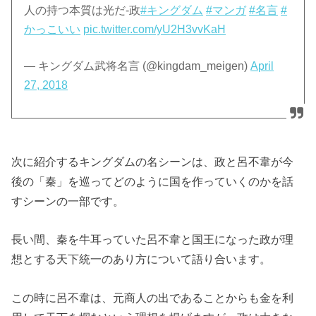
人の持つ本質は光だ-政
#キングダム
#マンガ
#名言
#
かっこいい
pic.twitter.com/yU2H3vvKaH
— キングダム武将名言 (@kingdam_meigen)
April
27, 2018
次に紹介するキングダムの名シーンは、政と呂不韋が今
後の「秦」を巡ってどのように国を作っていくのかを話
すシーンの一部です。
長い間、秦を牛耳っていた呂不韋と国王になった政が理
想とする天下統一のあり方について語り合います。
この時に呂不韋は、元商人の出であることからも金を利